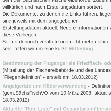
dem der Sächsischen Fischereibehörde. Zudem is
willkürlich und nach Erstellungsdatum sortiert.
Die Dokumente, zu denen die Links führen, lieg
sind jeweils mit dem angegebenen
Erstellungsdatum aktuell. Neuere Informationen 
diese Vorliegen.
Sollten dennoch veraltete und nicht mehr gülti
sein, bitten wir um eine kurze
Mitteilung
.
Bestimmung der Flugangel als Friedfisch- od
(Mitteilung der Fischereibehörde und des Lande
"Fliegendefinition" - erstellt am 18.03.2012)
Angelgeräte und Köderverwendung
- Definitio
(gem.SächsFischVO vom 10.März 2008, aktualisie
18.03.2012)
Aktuelle "Rote Liste" mit Gesamtartenübersi